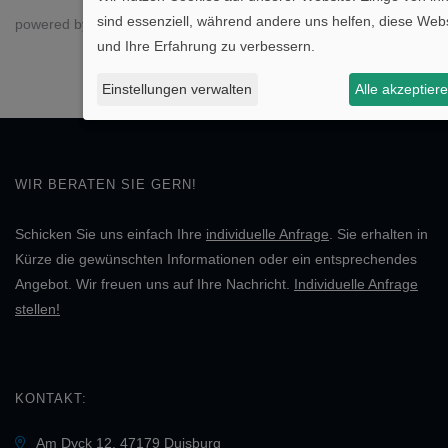
sind essenziell, während andere uns helfen, diese Webs
powered by
DER Touristik Partner-Service
&
netzlodern
.
und Ihre Erfahrung zu verbessern.
Einstellungen verwalten
Alle akzeptier
WIR BERATEN SIE GERN!
Schicken Sie uns einfach Ihre
individuelle Anfrage
. Sie erhalten in
Kürze die gewünschten Informationen oder ein entsprechendes
Angebot. Wir freuen uns auf Ihre Nachricht.
Individuelle Anfrage
stellen!
KONTAKT:
Am Dyck 12, 47179 Duisburg